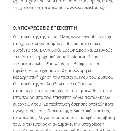
ζημία τυχόν προκληθεί στο κοινό εξ αφορμής αυτής
της χρήσης της ιστοσελίδας www.vavoulistours.gr.
9. ΥΠΟΧΡΕΩΣΕΙΣ ΕΠΙΣΚΕΠΤΗ
Ο επισκέπτης της ιστοσελίδας www.vavoulistours.gr
υποχρεούται να συμμορφωθεί με τις σχετικές
διατάξεις του Ελληνικού, Ευρωπαϊκού και Διεθνούς
Δικαίου και τη σχετική νομοθεσία που διέπει τις
τηλεπικοινωνίες. Επιπλέον, ο ενδιαφερόμενος
οφείλει να απέχει από κάθε παράνομη και
καταχρηστική χρήση του περιεχομένου του Δικτύου.
Ο επισκέπτης αναλαμβάνει την ευθύνη για
οποιασδήποτε μορφής ζημία που προκλήθηκε στην
ιστοσελίδα από τον επισκέπτη λόγω ακατάλληλων
ενεργειών του. Σε περίπτωση άσκησης οποιαδήποτε
αγωγής, αξίωσης, διοικητικής ή δικαστικής κατά της
ιστοσελίδας, λόγω οποιασδήποτε μορφής παράβαση
του, ο τελευταίος αναλαμβάνει την υποχρέωση
αφενός να παρέμβει στη σχετική δικαστική διαδικασία