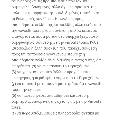
τους όρους και τις προϋποθέσεις που ισχύουν,
συμπεριλαμβανόμενης, αλλά όχι περιοριστικά, της
πολιτικής απορρήτου της συνδεδεμένης τοποθεσίας.
α)
Εσωτερικές συνδέσεις. Η σύνδεση προς
οποιαδήποτε σελίδα της Ιστοσελίδας άλλη εκτός από
την vavoulis tours μέσω σύνδεσης απλού κειμένου
απαγορεύεται αυστηρά εάν δεν υπάρχει ξεχωριστό
συμφωνητικό σύνδεσης με την vavoulis tours. Κάθε
ιστοσελίδα ή άλλη συσκευή που παρέχει σύνδεση
προς την τοποθεσία www.vavoulistours.gr ή
οποιαδήποτε σελίδα είναι διαθέσιμη εντός αυτής, δεν
επιτρέπεται (α) να αναπαράγει το Περιεχόμενο,
(β)
να χρησιμοποιεί περιβάλλον προγράμματος
περιήγησης ή περιθωρίου γύρω από το Περιεχόμενο,
(γ)
να υπονοεί με οποιονδήποτε τρόπο ότι η vavoulis
tours την εγκρίνει,
(δ)
να παρερμηνεύει οποιαδήποτε κατάσταση,
συμπεριλαμβανόμενης της σχέσης της με την Vavoulis
tours,
(ε)
να παρουσιάζει ψευδείς πληροφορίες σχετικά με