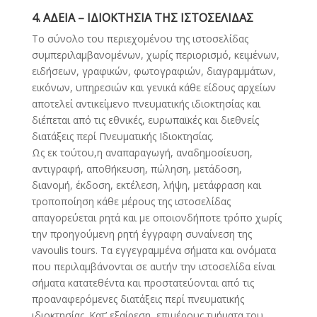
4. ΑΔΕΙΑ – ΙΔΙΟΚΤΗΣΙΑ ΤΗΣ ΙΣΤΟΣΕΛΙΔΑΣ
Το σύνολο του περιεχομένου της ιστοσελίδας
συμπεριλαμβανομένων, χωρίς περιορισμό, κειμένων,
ειδήσεων, γραφικών, φωτογραφιών, διαγραμμάτων,
εικόνων, υπηρεσιών και γενικά κάθε είδους αρχείων
αποτελεί αντικείμενο πνευματικής ιδιοκτησίας και
διέπεται από τις εθνικές, ευρωπαϊκές και διεθνείς
διατάξεις περί Πνευματικής Ιδιοκτησίας.
Ως εκ τούτου,η αναπαραγωγή, αναδημοσίευση,
αντιγραφή, αποθήκευση, πώληση, μετάδοση,
διανομή, έκδοση, εκτέλεση, λήψη, μετάφραση και
τροποποίηση κάθε μέρους της ιστοσελίδας
απαγορεύεται ρητά και με οποιονδήποτε τρόπο χωρίς
την προηγούμενη ρητή έγγραφη συναίνεση της
vavoulis tours. Τα εγγεγραμμένα σήματα και ονόματα
που περιλαμβάνονται σε αυτήν την ιστοσελίδα είναι
σήματα κατατεθέντα και προστατεύονται από τις
προαναφερόμενες διατάξεις περί πνευματικής
ιδιοκτησίας. Κατ’ εξαίρεση, επιμέρους τμήματα του