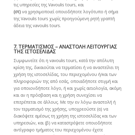
τις υπηρεσίες της Vavoulis tours, και
(στ)
να χρησιμοποιεί οποιοδήποτε λογότυπο ή σήμα
της Vavoulis tours χωρίς προηγούμενη ρητή γραπτή
άδεια της vavoulis tours.
7. ΤΕΡΜΑΤΙΣΜΟΣ – ΑΝΑΣΤΟΛΗ ΛΕΙΤΟΥΡΓΙΑΣ
ΤΗΣ ΙΣΤΟΣΕΛΙΔΑΣ
Συμφωνείτε ότι η vavoulis tours, κατά την απόλυτη
κρίση της, δικαιούται να τερματίσει ή να αναστείλει τη
χρήση της ιστοσελίδας, του περιεχομένου ή/και των
πληροφοριών της από εσάς, οποιαδήποτε στιγμή και
για οποιονδήποτε λόγο, ή και χωρίς αιτιολογία, ακόμη
και αν η πρόσβαση και η χρήση συνεχίσει να
επιτρέπεται σε άλλους. Με την εν λόγω αναστολή ή
τον τερματισμό της χρήσης, υποχρεούστε (α) να
διακόψετε αμέσως τη χρήση της ιστοσελίδας και των
υπηρεσιών, και (β) να καταστρέψετε οποιοδήποτε
αντίγραφο τμήματος του περιεχομένου έχετε