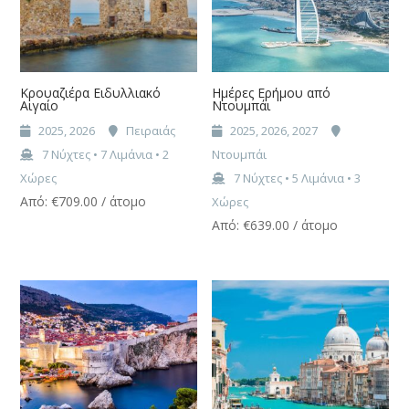
Κρουαζιέρα Ειδυλλιακό
Ημέρες Ερήμου από
Αιγαίο
Ντουμπάι
2025, 2026
Πειραιάς
2025, 2026, 2027
7 Νύχτες • 7 Λιμάνια • 2
Ντουμπάι
Χώρες
7 Νύχτες • 5 Λιμάνια • 3
Από:
€
709.00
/ άτομο
Χώρες
Από:
€
639.00
/ άτομο