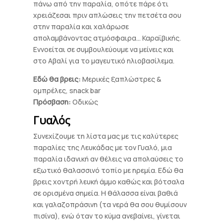
πάνω από την παραλία, οπότε πάρε ότι
χρειάζεσαι πριν απλώσεις την πετσέτα σου
στην παραλία και χαλάρωσε
απολαμβάνοντας ατμόσφαιρα… Καραϊβικής.
Εννοείται σε συμβουλεύουμε να μείνεις και
στο Αβαλί για το μαγευτικό ηλιοβασίλεμα.
Εδώ θα βρεις:
Μερικές ξαπλώστρες &
ομπρέλες, snack bar
Πρόσβαση:
Οδικώς
Γυαλός
Συνεχίζουμε τη λίστα μας με τις καλύτερες
παραλίες της Λευκάδας με τον Γυαλό, μια
παραλία ιδανική αν θέλεις να απολαύσεις το
εξωτικό θαλασσινό τοπίο με ηρεμία. Εδώ θα
βρεις χοντρή λευκή άμμο καθώς και βότσαλα
σε ορισμένα σημεία. Η θάλασσα είναι βαθιά
και γαλαζοπράσινη (τα νερά θα σου θυμίσουν
πισίνα), ενώ όταν το κύμα ανεβαίνει, γίνεται