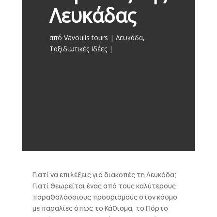
Λευκάδας
από
Vavoulis tours
Λευκάδα
,
Ταξιδιωτικές Ιδέες
Γιατί να επιλέξεις για διακοπές τη Λευκάδα;
Γιατί θεωρείται ένας από τους καλύτερους
παραθαλάσσιους προορισμούς στον κόσμο
με παραλίες όπως το Κάθισμα, το Πόρτο