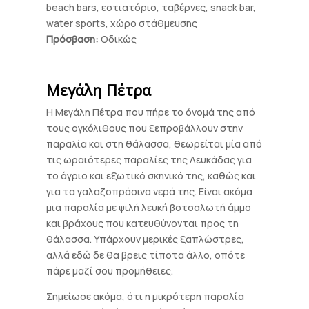
beach bars, εστιατόριο, ταβέρνες, snack bar,
water sports, χώρο στάθμευσης
Πρόσβαση:
Οδικώς
Μεγάλη Πέτρα
Η Μεγάλη Πέτρα που πήρε το όνομά της από
τους ογκόλιθους που ξεπροβάλλουν στην
παραλία και στη θάλασσα, θεωρείται μία από
τις ωραιότερες παραλίες της Λευκάδας για
το άγριο και εξωτικό σκηνικό της, καθώς και
για τα γαλαζοπράσινα νερά της. Είναι ακόμα
μια παραλία με ψιλή λευκή βοτσαλωτή άμμο
και βράχους που κατευθύνονται προς τη
θάλασσα. Υπάρχουν μερικές ξαπλώστρες,
αλλά εδώ δε θα βρεις τίποτα άλλο, οπότε
πάρε μαζί σου προμήθειες.
Σημείωσε ακόμα, ότι η μικρότερη παραλία