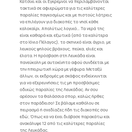
Κατσίκι και οι Εγκρεμνοί να περιλαμβάνονται
τακτικά σε αφιερώματα για τις καλύτερες
παραλίες παγκοσμίως και με πιστούς λάτρεις
να επιλέγουν για διακοπές το νησί κάθε
καλοκαίρι. Απολύτως λογικό… Τα νερά της
είναι καθαρά και εξωτικά (από τα καλύτερα
στο Ιόνιο Πέλαγος), το σκηνικό είναι άγριο, με
λευκούς ψηλούς βράχους, πεύκα, ελιές και
έλατα. Η πρόσβαση στη Λευκάδα είναι
πανεύκολη με αυτοκίνητο αφού συνδέεται με
την ηπειρωτική χώρα με γέφυρα. Μεταξύ
άλλων, οι εκδρομές με σκάφος ενδείκνυνται
για να εξερευνήσεις τις μη προσβάσιμες
οδικώς παραλίες της Λευκάδας. Αν σου
αρέσουν τα θαλάσσια σπορ, καλώς ήρθες
στον παράδεισο! Σε βάλαμε καθόλου σε
πειρασμό ή σχεδίαζες ήδη τις διακοπές σου
εδώ; Όπως κα να έχει διάβασε παρακάτω και
ανακάλυψε 12 από τις καλύτερες παραλίες
της Λευκάδας.