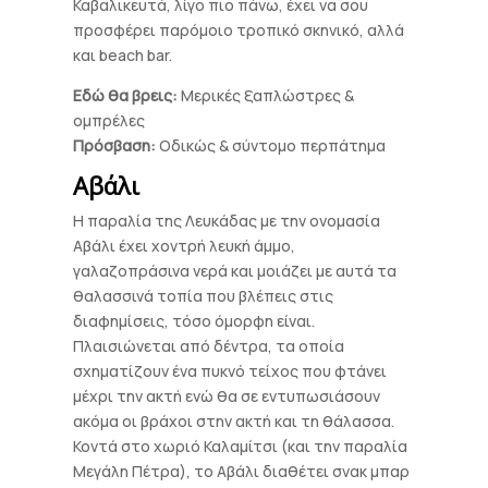
Καβαλικευτά, λίγο πιο πάνω, έχει να σου
προσφέρει παρόμοιο τροπικό σκηνικό, αλλά
και beach bar.
Εδώ θα βρεις:
Μερικές ξαπλώστρες &
ομπρέλες
Πρόσβαση:
Οδικώς & σύντομο περπάτημα
Αβάλι
Η παραλία της Λευκάδας με την ονομασία
Αβάλι έχει χοντρή λευκή άμμο,
γαλαζοπράσινα νερά και μοιάζει με αυτά τα
θαλασσινά τοπία που βλέπεις στις
διαφημίσεις, τόσο όμορφη είναι.
Πλαισιώνεται από δέντρα, τα οποία
σχηματίζουν ένα πυκνό τείχος που φτάνει
μέχρι την ακτή ενώ θα σε εντυπωσιάσουν
ακόμα οι βράχοι στην ακτή και τη θάλασσα.
Κοντά στο χωριό Καλαμίτσι (και την παραλία
Μεγάλη Πέτρα), το Αβάλι διαθέτει σνακ μπαρ