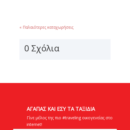
βγαλμένες από αμερικανικές σειρές…
« Παλαιότερες καταχωρήσεις
0 Σχόλια
ΑΓΑΠΑΣ ΚΑΙ ΕΣΥ ΤΑ ΤΑΞΙΔΙΑ
Γίνε μέλος της πιο #traveling οικογενείας στο
internet!