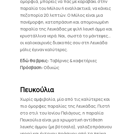
ομορφιά, μπορείς να πας με καραβάκι στην
παραλία του Μύλου ή εναλλακτικά, να κάνεις
πεζοπορία 20 λεπτών. Ο Μύλος είναι μια
πανέμορφη, καταπράσινη και απομονωμένη
παραλία της Λευκάδας με ψιλή λευκή άμμο και
κρυστάλλινα νερά. Ναι, σωστά το μάντεψες…
οι καλοκαιρινές διακοπές σου στη Λευκάδα
μόλις έγιναν καλύτερες.
Εδώ θα βρεις:
Ταβέρνες & καφετέριες
Πρόσβαση:
Οδικώς
Πευκούλια
Χωρίς αμφιβολία, μία από τις καλύτερες και
πιο όμορφες παραλίες της Λευκάδας. Πιστή
στο στιλ του Ιονίου Πελάγους, η παραλία
Πευκούλια είναι μια χρωματική αντίθεση
λευκής άμμου (με βότσαλα), γαλαζοπράσινου
νερού και έντονου πράσινου από τα πεύκα,