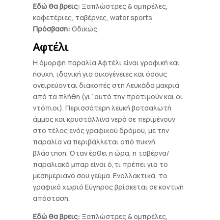
Εδώ θα βρεις:
Ξαπλώστρες & ομπρέλες,
καφετέριες, ταβέρνες, water sports
Πρόσβαση:
Οδικώς
Αφτέλι
Η όμορφη παραλία Αφτέλι είναι γραφική και
ήσυχη, ιδανική για οικογένειες και όσους
ονειρεύονται διακοπές στη Λευκάδα μακριά
από τα πλήθη (γι΄αυτό την προτιμούν και οι
ντόπιοι). Περισσότερη λευκή βοτσαλωτή
άμμος και κρυστάλλινα νερά σε περιμένουν
στο τέλος ενός γραφικού δρόμου, με την
παραλία να περιβάλλεται από πυκνή
βλάστηση. Όταν έρθει η ώρα, η ταβέρνα/
παραλιακό μπαρ είναι ό,τι πρέπει για το
μεσημεριανό σου γεύμα. Εναλλακτικά, το
γραφικό χωριό Εύγηρος βρίσκεται σε κοντινή
απόσταση.
Εδώ θα βρεις:
Ξαπλώστρες & ομπρέλες,