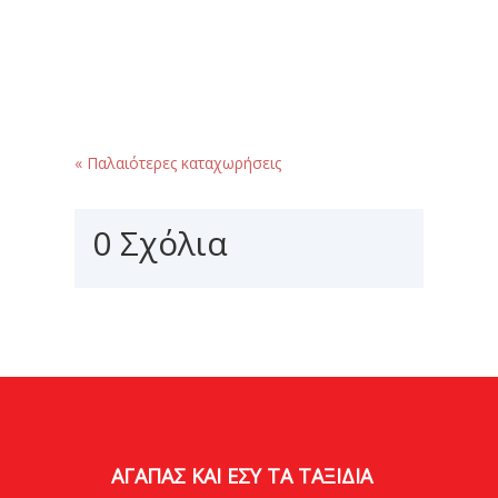
Η Ήπειρος αποτελεί μια από τις πιο
γραφικές και γεμάτες αντιθέσεις
περιοχές της Ελλάδας. Κάθε γωνιά της
κρύβει και μια...
« Παλαιότερες καταχωρήσεις
0 Σχόλια
ΑΓΑΠΑΣ ΚΑΙ ΕΣΥ ΤΑ ΤΑΞΙΔΙΑ