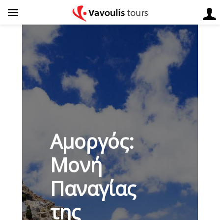
Αμοργός:
Μονή
Παναγίας
της