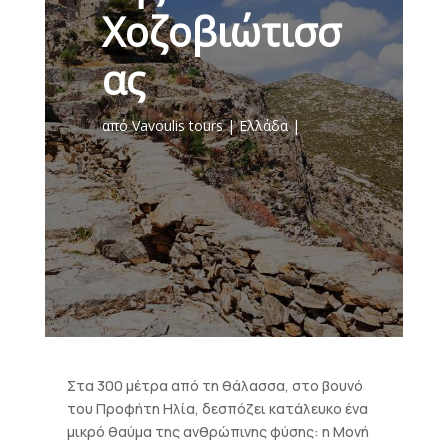
Χοζοβιώτισσ
ας
από
Vavoulis tours
Ελλάδα
Στα 300 μέτρα από τη θάλασσα, στο βουνό
του Προφήτη Ηλία, δεσπόζει κατάλευκο ένα
μικρό θαύμα της ανθρώπινης φύσης: η Μονή