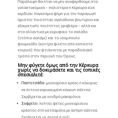
Παράλειψη θα ήταν να μην αναφερθούμε στα
γαλακτοκομικά – παλιότερα η Κέρκυρα είχε
κερδίσει παγκόσμια φήμη για την παραγωγή
άριστης ποιότητας αγελαδινού βουτύρου και
εξαιρετικής ποιότητος γραβιέρα – αλλά και
στα αλλαντικά με κορυφαίο το σαλάδο
(ντόπιο σαλάμι) και το νούμπουλο
φουμικάδο (κόντρα φιλέτο από καπνιστό
χοιρινό) που φτιάχνεται με παραδοσιακό
τρόπο στην περιοχή του Όρους.
Μην φύγετε όμως από την Κέρκυρα
χωρίς να δοκιμάσετε και τις τοπικές
σπεσιαλιτέ:
Παστιτσάδα:
μοσχαρίσιο κρέας ή κόκορας
σε έντονα καρυκευμένη κόκκινη σάλτσα.
Σερβίρεται με χονδρά μακαρόνια.
Σοφρίτο:
λεπτές φέτες μοσχαρίσιου
κρέατος στη κατσαρόλα με άσπρη σάλτσα.
Σερβίρεται με πουρέ ή ρύζι