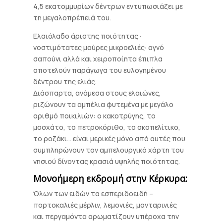
4,5 εκατομμυρίων δέντρων εντυπωσιάζει με
τη μεγαλοπρέπειά του.
Ελαιόλαδο άριστης ποιότητας ∙
νοστιμότατες μαύρες μικροελιές∙ αγνό
σαπούνι αλλά και χειροποίητα έπιπλα
αποτελούν παράγωγα του ευλογημένου
δέντρου της ελιάς.
Διάσπαρτα, ανάμεσα στους ελαιώνες,
ριζώνουν τα αμπέλια φυτεμένα με μεγάλο
αριθμό ποικιλιών: ο κακοτρύγης, το
μοσχάτο, το πετροκόριθο, το σκοπελίτικο,
το ροζάκι… είναι μερικές μόνο από αυτές που
συμπληρώνουν τον αμπελουργικό χάρτη του
νησιού δίνοντας κρασιά υψηλής ποιότητας.
Μονοήμερη εκδρομή στην Κέρκυρα:
Όλων των ειδών τα εσπεριδοειδή –
πορτοκαλιές μέρλιν, λεμονιές, μανταρινιές
και περγαμόντα αρωματίζουν υπέροχα την