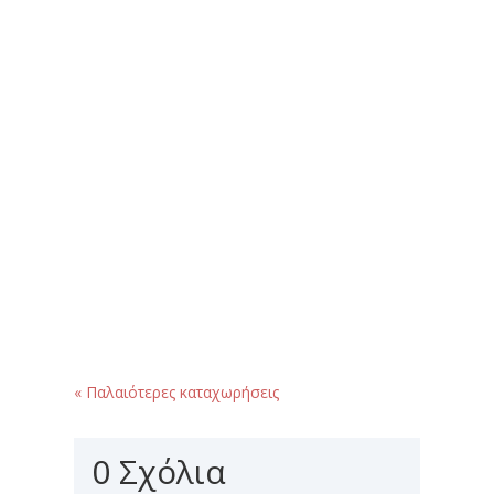
Η Ήπειρος αποτελεί μια από τις πιο
γραφικές και γεμάτες αντιθέσεις
περιοχές της Ελλάδας. Κάθε γωνιά της
κρύβει και μια...
« Παλαιότερες καταχωρήσεις
0 Σχόλια