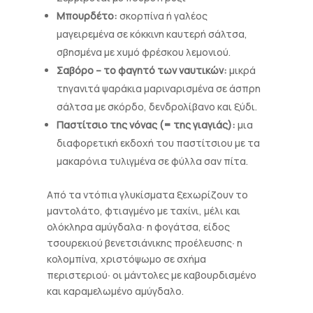
Μπουρδέτο:
σκορπίνα ή γαλέος
μαγειρεμένα σε κόκκινη καυτερή σάλτσα,
σβησμένα με χυμό φρέσκου λεμονιού.
Σαβόρο – το φαγητό των ναυτικών:
μικρά
τηγανιτά ψαράκια μαριναρισμένα σε άσπρη
σάλτσα με σκόρδο, δενδρολίβανο και ξύδι.
Παστίτσιο της νόνας (= της γιαγιάς):
μια
διαφορετική εκδοχή του παστίτσιου με τα
μακαρόνια τυλιγμένα σε φύλλα σαν πίτα.
Από τα ντόπια γλυκίσματα ξεχωρίζουν το
μαντολάτο, φτιαγμένο με ταχίνι, μέλι και
ολόκληρα αμύγδαλα∙ η φογάτσα, είδος
τσουρεκιού βενετσιάνικης προέλευσης∙ η
κολομπίνα, χριστόψωμο σε σχήμα
περιστεριού∙ οι μάντολες με καβουρδισμένο
και καραμελωμένο αμύγδαλο.