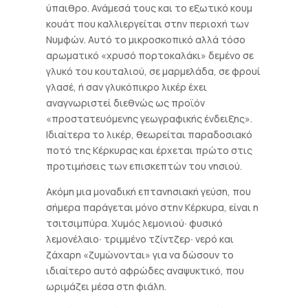
ύπαιθρο. Ανάμεσά τους και το εξωτικό κουμ
κουάτ που καλλιεργείται στην περιοχή των
Νυμφών. Αυτό το μικροσκοπικό αλλά τόσο
αρωματικό «χρυσό πορτοκαλάκι» δεμένο σε
γλυκό του κουταλιού, σε μαρμελάδα, σε φρουί
γλασέ, ή σαν γλυκόπικρο λικέρ έχει
αναγνωριστεί διεθνώς ως προϊόν
«προστατευόμενης γεωγραφικής ένδειξης».
Ιδιαίτερα το λικέρ, θεωρείται παραδοσιακό
ποτό της Κέρκυρας και έρχεται πρώτο στις
προτιμήσεις των επισκεπτών του νησιού.
Ακόμη μια μοναδική επτανησιακή γεύση, που
σήμερα παράγεται μόνο στην Κέρκυρα, είναι η
τσιτσιμπύρα. Χυμός λεμονιού∙ φυσικό
λεμονέλαιο∙ τριμμένο τζίντζερ∙ νερό και
ζάχαρη «ζυμώνονται» για να δώσουν το
ιδιαίτερο αυτό αφρώδες αναψυκτικό, που
ωριμάζει μέσα στη φιάλη.