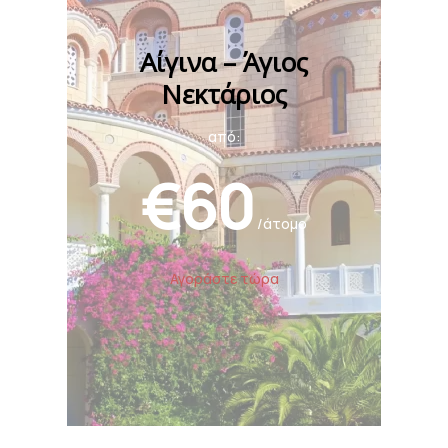
Αίγινα – Άγιος
Νεκτάριος
από:
€60
/άτομο
Αγοράστε τώρα