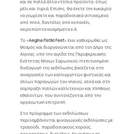
και σε πολλά άλλα ντόπια προϊόντα, όπως
μέλι και τυριά. Επίσης, θα έχετε την ευκαιρία
να γνωρίσετε και παραδοσιακά αντικείμενα
από πηλό, δαντέλες από κοπανέλι,
χειροποίητα κοσμήματα κ.ά.
Το «
Aegina Fistiki Fest
» έχει καθιερωθεί ως
θεσμός και διοργανώνεται από τον Δήμο της
Αίγινας, υπό την αιγίδα της Περιφερειακής
Ενότητας Νήσων Σαρωνικού. Η επιτυχημένη
διεξαγωγή της εκδήλωσης βασίζεται στη
συνεργασία των καλλιεργητών φιστικιάς και
άλλων παραγωγών του νησιού, αλλά και στη
σύμπραξη πολλών καλλιτεχνών και πλήθους
εθελοντών, που συντονίζονται από την
οργανωτική επιτροπή.
Στο πρόγραμμα των εκδηλώσεων
περιλαμβάνονται ψυχαγωγικές εκδηλώσεις με
τραγούδι, παραδοσιακούς χορούς,
παραστάσεις, διαλέξεις, ξεναγήσεις σε