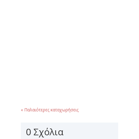
Η Ήπειρος αποτελεί μια από τις πιο
γραφικές και γεμάτες αντιθέσεις
περιοχές της Ελλάδας. Κάθε γωνιά της
κρύβει και μια...
« Παλαιότερες καταχωρήσεις
0 Σχόλια