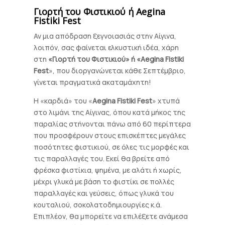
Γιορτή του Φιστικιού ή Aegina
Fistiki Fest
Αν μια απόδραση ξεγνοιασιάς στην Αίγινα,
λοιπόν, σας φαίνεται ελκυστική ιδέα, χάρη
στη
«Γιορτή του Φιστικιού» ή «Aegina Fistiki
Fest
», που διοργανώνεται κάθε Σεπτέμβριο,
γίνεται πραγματικά ακαταμάχητη!
Η «καρδιά» του «
Aegina Fistiki Fest
» χτυπά
στο λιμάνι της Αίγινας, όπου κατά μήκος της
παραλίας στήνονται πάνω από 60 περίπτερα
που προσφέρουν στους επισκέπτες μεγάλες
ποσότητες φιστικιού, σε όλες τις μορφές και
τις παραλλαγές του. Εκεί θα βρείτε από
φρέσκα φιστίκια, ψημένα, με αλάτι ή χωρίς,
μέχρι γλυκά με βάση το φιστίκι σε πολλές
παραλλαγές και γεύσεις, όπως γλυκά του
κουταλιού, σοκολατοδημιουργίες κ.ά.
Επιπλέον, θα μπορείτε να επιλέξετε ανάμεσα